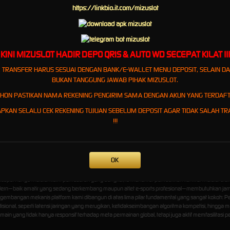
https://linkbio.it.com/mizuslot
sini!
KINI MIZUSLOT
HADIR DEPO QRIS & AUTO WD SECEPAT KILAT !!!
n Skill Game Online Anda Disini
: TRANSFER HARUS SESUAI DENGAN BANK/E-WALLET MENU DEPOSIT, SELAIN DAR
BUKAN TANGGUNG JAWAB PIHAK MIZUSLOT.
HON PASTIKAN NAMA REKENING PENGIRIM SAMA DENGAN AKUN YANG TERDAFT
t tingkat kompetisi tinggi, menemukan arena yang tepat untuk memvalidasi kapabilitas analitis d
antangan di Mizuslot, portal game online epik yang dirancang khusus sebagai medan pertempuran vir
PKAN SELALU CEK REKENING TUJUAN SEBELUM DEPOSIT AGAR TIDAK SALAH T
da miliki. Nikmati sistem Mizu Slot mudah menang—sebuah mekanisme pencocokan lawan (matchm
!!!
rategi brilian, bukan sekadar probabilitas acak. Ekosistem kompetitif ini juga secara proaktif m
ningkatkan profil profesional Anda. Mulai petualanganmu segera! Jangan biarkan potensi emas dan k
ilah bagian dari revolusi gaming kompetitif yang menempatkan keadilan, transparansi, dan pengharg
zuslot: Pilar Keunggulan Ekosistem G
OK
dicapai hanya melalui klaim pemasaran yang dangkal; ia menuntut pembuktian konkret melalui arsi
n—baik amatir yang sedang berkembang maupun atlet e-sports profesional—membutuhkan jaminan
pengembangan mekanis platform kami dibangun di atas lima pilar fundamental yang sangat kokoh: P
tradisional, seperti latensi jaringan yang merugikan, ketidakseimbangan algoritma kompetisi, hingga
rmain yang tidak hanya responsif terhadap meta permainan global, tetapi juga aktif memfasilitas