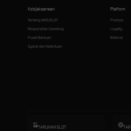
Kebijaksanaan
Platform
Tentang MIZUSLOT
Promosi
Responsible Gambling
Loyalty
Pusat Bantuan
Referral
Syarat dan Ketentuan
TARUHAN SLOT
TAR