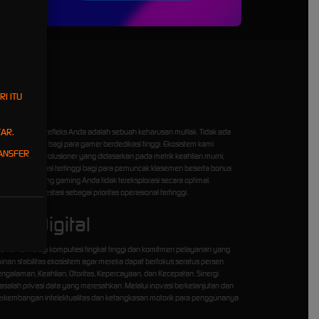
!
I ITU
AR.
an ketangkasan refleks Anda adalah sebuah keharusan mutlak. Tidak ada
tual definitif bagi para gamer berdedikasi tinggi. Ekosistem kami
RANSFER
aking) revolusioner yang didasarkan pada metrik keahlian murni,
emberikan apresiasi tertinggi bagi para pemuncak klasemen beserta bonus
etajaman insting gaming Anda tidak tereksplorasi secara optimal.
aan atas prestasi sebagai prioritas operasional tertinggi.
ame Digital
tektur teknologi komputasi tingkat tinggi dan komitmen pelayanan yang
 stabilitas ekosistem agar mereka dapat berfokus seratus persen
engalaman, Keahlian, Otoritas, Kepercayaan, dan Kecepatan. Sinergi
 masalah privasi data yang meresahkan. Melalui inovasi berkelanjutan dan
i perkembangan intelektualitas dan ketangkasan motorik para penggunanya