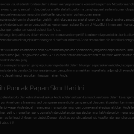
igasi visual adalah fondasi utama dalam menjaga stamina konsentrasi pemain. Mizuslot meng
tar-menu yang sangat mulus, dasbor analitik statistik performa yang terpusat, serta integrasi lobi
encurahkan seluruh energi intelektual langsung ke inti pertempuran arena.
 mekanis platform ini digerakkan oleh tim ahli rekayasa perangkat lunak dan analis dinamika game den
n Anda dengan lawan berspesifikasi kemampuan setara. Sistem di Mizu Slot ini menjamin kurva
sikan pertumbuhan kapasitas keahlian Anda.
ak hanya berpartisipasi dalam ekosistem permainan kompetitif; kami menetapkan tolok ukur kualitas
encatatkan rekam jejak kemenangan di platform ini berarti Anda secara otomatis berafiliasi dengan o
t virtual dan kerahasiaan data privasi adalah prioritas operasional yang tidak dapat ditawar. Kam
san buatan (AI). Pengawasan ketat 24/7 ini memastikan bahwa ekosistem bermain Anda seratus perse
aktik dan fair play.
Di arena pertempuran yang keputusannya diambil dalam hitungan sepersekian milidetik, kecepatan
 rute data terpendek. Sinkronisasi jaringan canggih ini memastikan tingkat latensi (ping) ultra-re
 yang dapat menghancurkan ritme permainan Anda.
h Puncak Papan Skor Hari Ini
an berpikir dan kelincahan eksekusi Anda adalah sebuah kemunduran besar dalam karier gaming 
penikmat game biasa menjadi penguasa arena digital yang sangat disegani. Ekosistem kami menye
t lanjut—agar Anda dapat merancang, menguji, dan menyempurnakan strategi penaklukan Anda tanpa 
inan paling mematikan yang pernah Anda ciptakan, dan persiapkan mental Anda untuk menghadapi ko
supremasi tertinggi di klasemen global. Dengan dedikasi penuh pada prinsip keadilan dan pengha
 abad ini!