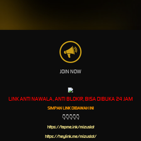
JOIN NOW
LINK ANTI NAWALA, ANTI BLOKIR, BISA DIBUKA 24 JAM
SIMPAN LINK DIBAWAH INI
👇👇👇👇👇
https://tapme.ink/mizuslot
https://heylink.me/mizuslot/