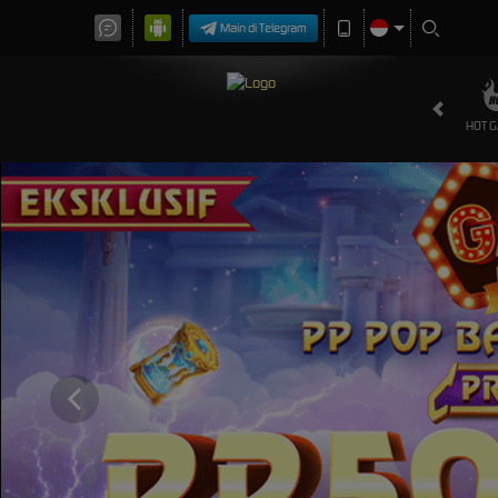
Main di Telegram
HOT 