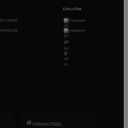
Komunitas
84136469
Facebook
64406169
Instagram
TARUHAN TOGEL