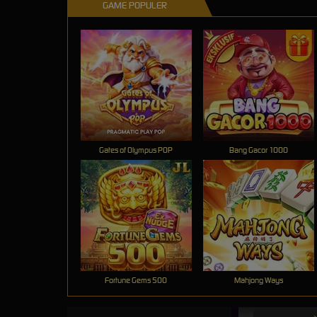
GAME POPULER
Gates of Olympus POP
Bang Gacor 1000
Fortune Gems 500
Mahjong Ways