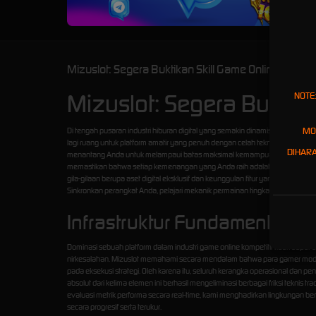
Mizuslot: Segera Buktikan Skill Game Online Anda Di
Mizuslot: Segera Buktika
NOTE
MO
Di tengah pusaran industri hiburan digital yang semakin dinamis dan menuntu
lagi ruang untuk platform amatir yang penuh dengan celah teknis. Taklukkan t
DIHARA
menantang Anda untuk melampaui batas maksimal kemampuan taktis yang An
memastikan bahwa setiap kemenangan yang Anda raih adalah hasil logis dari st
gila-gilaan berupa aset digital eksklusif dan keunggulan fitur yang dapat me
Sinkronkan perangkat Anda, pelajari mekanik permainan tingkat lanjut, dan jad
Infrastruktur Fundamental Mi
Dominasi sebuah platform dalam industri game online kompetitif tidak dapat 
nirkesalahan. Mizuslot memahami secara mendalam bahwa para gamer moder
pada eksekusi strategi. Oleh karena itu, seluruh kerangka operasional dan 
absolut dari kelima elemen ini berhasil mengeliminasi berbagai friksi teknis 
evaluasi metrik performa secara real-time, kami menghadirkan lingkungan be
secara progresif serta terukur.