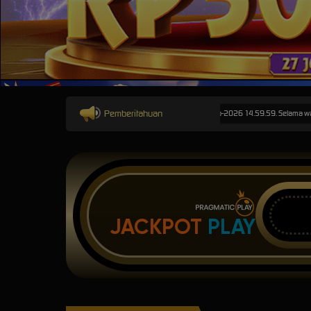
Pemberitahuan
ual Sports pada 30-Jun-2026 dari 14.59.59 sampai 30-Sep-2026 14.59.59. Selama waktu ini, PP 
JACKPOT
PLAY