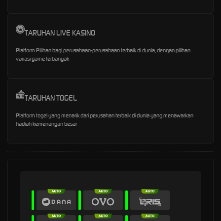
TARUHAN LIVE KASINO
Platform Pilihan bagi perusahaan-perusahaan terbaik di dunia, dengan pilihan
variasi game terbanyak
TARUHAN TOGEL
Platform togel yang menarik dari perusahan terbaik di dunia yang menawarkan
hadiah kemenangan besar