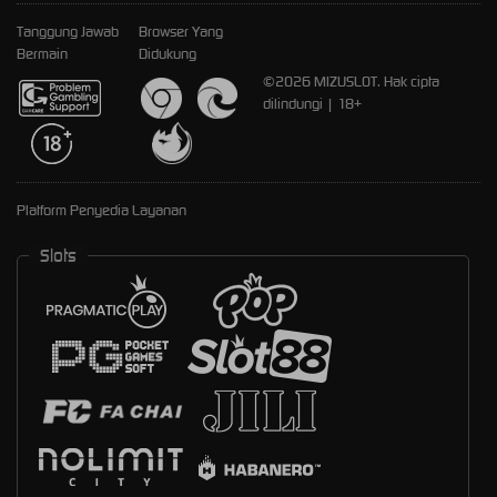
Tanggung Jawab
Browser Yang
Bermain
Didukung
©2026 MIZUSLOT. Hak cipta
dilindungi | 18+
Platform Penyedia Layanan
Slots