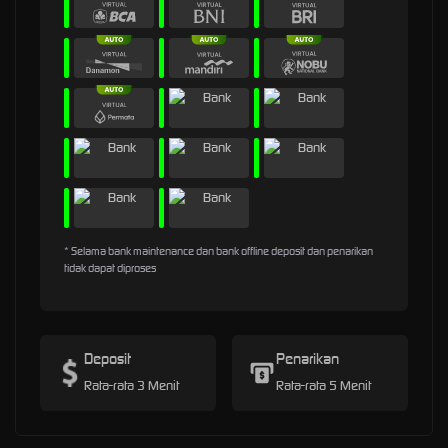
* Selama bank maintenance dan bank offline deposit dan penarikan
tidak dapat diproses
Deposit
Penarikan
Rata-rata 3 Menit
Rata-rata 5 Menit