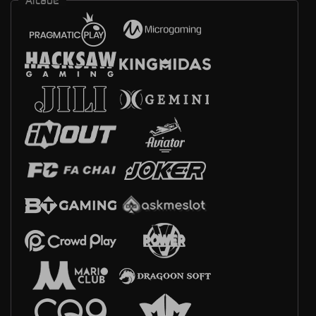
Arcade