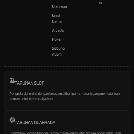
Olahraga
Crash
Game
Arcade
Poker
Sabung
Ayam
TARUHAN SLOT
Penyedia slot online dengan beragam pilihan game menarik yang memudahkan
pemain untuk mencapai jackpot
TARUHAN OLAHRAGA
Sportsbook Gaming Platform Terbaik menawarkan lebih banyak game, odds yang