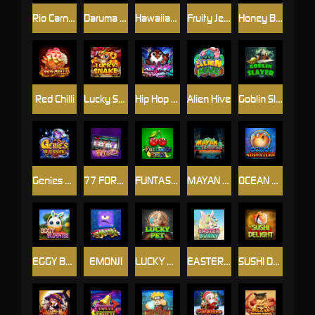
Rio Carnival
Daruma Block
Hawaiian Totem
Fruity Jester
Honey Bee Bee
Red Chilli
Lucky Snake
Hip Hop Penguin
Alien Hive
Goblin Slayer
Genies Blessing
77 FORTUNE
FUNTASTIC FRUIT
MAYAN TEMPLE
OCEAN ADVENTURE
EGGY BUNNIES
EMONJI
LUCKY PET
EASTER BUNNY
SUSHI DELIGHT