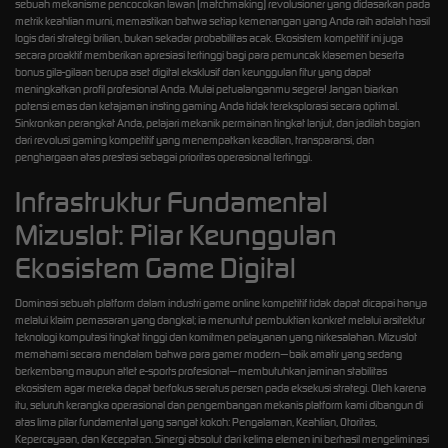
sebuah mekanisme pencocokan lawan (matchmaking) revolusioner yang didasarkan pada
metrik keahlian murni, memastikan bahwa setiap kemenangan yang Anda raih adalah hasil
logis dari strategi brilian, bukan sekadar probabilitas acak. Ekosistem kompetitif ini juga
secara proaktif memberikan apresiasi tertinggi bagi para pemuncak klasemen beserta
bonus gila-gilaan berupa aset digital eksklusif dan keunggulan fitur yang dapat
meningkatkan profil profesional Anda. Mulai petualanganmu segera! Jangan biarkan
potensi emas dan ketajaman insting gaming Anda tidak tereksplorasi secara optimal.
Sinkronkan perangkat Anda, pelajari mekanik permainan tingkat lanjut, dan jadilah bagian
dari revolusi gaming kompetitif yang menempatkan keadilan, transparansi, dan
penghargaan atas prestasi sebagai prioritas operasional tertinggi.
Infrastruktur Fundamental
Mizuslot: Pilar Keunggulan
Ekosistem Game Digital
Dominasi sebuah platform dalam industri game online kompetitif tidak dapat dicapai hanya
melalui klaim pemasaran yang dangkal; ia menuntut pembuktian konkret melalui arsitektur
teknologi komputasi tingkat tinggi dan komitmen pelayanan yang nirkesalahan. Mizuslot
memahami secara mendalam bahwa para gamer modern—baik amatir yang sedang
berkembang maupun atlet e-sports profesional—membutuhkan jaminan stabilitas
ekosistem agar mereka dapat berfokus seratus persen pada eksekusi strategi. Oleh karena
itu, seluruh kerangka operasional dan pengembangan mekanis platform kami dibangun di
atas lima pilar fundamental yang sangat kokoh: Pengalaman, Keahlian, Otoritas,
Kepercayaan, dan Kecepatan. Sinergi absolut dari kelima elemen ini berhasil mengeliminasi