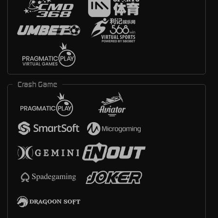
Crash Game