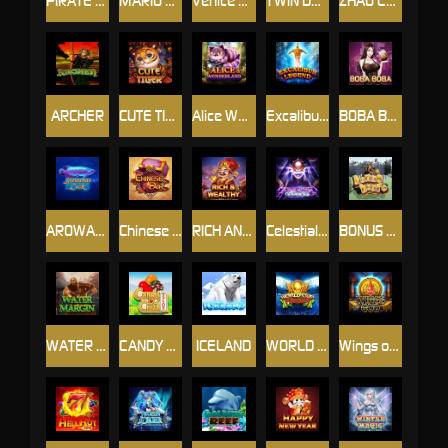
PIRATE LEGEND
MARIO AND FRIENDS
Venice Mask
TWIN DRAGON
ZHAO CAI TONG ZHI
ARCHER
CUTE TIGER
Alice Wonderland
Excalibur Legend
BOBA BOBA
AROWANAS LUCK
Chinese Fair
RICH AND WEALTHY
Celestial Goddess
BONUS BEAR
WATER MARGIN
CANDY CRUSH
ICELAND
WORLD CUP FRENZY
Wings of God