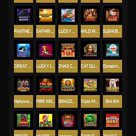
PANTHER MOON
SAFARI HEAT
LUCKY BEASTS
WILD WEST
SUSHI BONANZA
GREAT BLUE
LUCKY JOKER 5
ZHAO CAI JIN BAO
CAT QUEEN
Doraemon
Halloween Fortune
FIRE KINGDOM
DRAGON GATE
Triple Monkey
BAI SHI