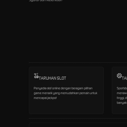
TARUHAN SLOT
TA
Penyedia slot online dengan beragam pilihan
Sportsb
game menarik yang memudahkan pemain untuk
menawar
mencapai jackpot
tinggi,
banyak 