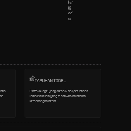
TARUHAN TOGEL
haan
Platform togel yang menarik dari perusahan
ame
terbaik di dunia yang menawarkan hadiah
kemenangan besar