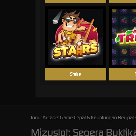
Stairs
Inout Arcade: Game Cepat & Keuntungan Berlipat -
Mizuslot: Segera Buktika