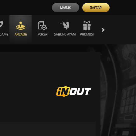
MASUK
DAFTAR
 GAME
ARCADE
POKER
SABUNG AYAM
PROMOSI