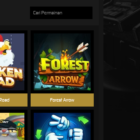
 Road
Forest Arrow