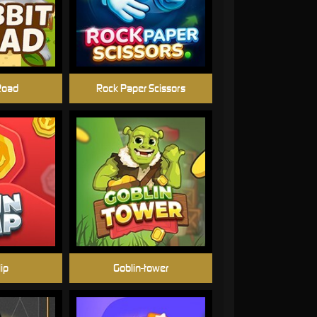
Road
Rock Paper Scissors
ip
Goblin-tower