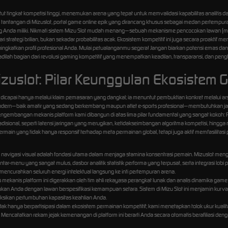
tut tingkat kompetisi tinggi, menemukan arena yang tepat untuk memvalidasi kapabilitas analitis
 tantangan di Mizuslot, portal game online epik yang dirancang khusus sebagai medan pertempuran v
nda miliki. Nikmati sistem Mizu Slot mudah menang—sebuah mekanisme pencocokan lawan (matc
strategi brilian, bukan sekadar probabilitas acak. Ekosistem kompetitif ini juga secara proaktif 
meningkatkan profil profesional Anda. Mulai petualanganmu segera! Jangan biarkan potensi emas dan
adilah bagian dari revolusi gaming kompetitif yang menempatkan keadilan, transparansi, dan pengha
izuslot: Pilar Keunggulan Ekosistem G
t dicapai hanya melalui klaim pemasaran yang dangkal; ia menuntut pembuktian konkret melalui ar
rn—baik amatir yang sedang berkembang maupun atlet e-sports profesional—membutuhkan jamin
 pengembangan mekanis platform kami dibangun di atas lima pilar fundamental yang sangat kokoh: 
 tradisional, seperti latensi jaringan yang merugikan, ketidakseimbangan algoritma kompetisi, hing
ermain yang tidak hanya responsif terhadap meta permainan global, tetapi juga aktif memfasilit
avigasi visual adalah fondasi utama dalam menjaga stamina konsentrasi pemain. Mizuslot men
antar-menu yang sangat mulus, dasbor analitik statistik performa yang terpusat, serta integrasi lo
mencurahkan seluruh energi intelektual langsung ke inti pertempuran arena.
s mekanis platform ini digerakkan oleh tim ahli rekayasa perangkat lunak dan analis dinamika game d
kan Anda dengan lawan berspesifikasi kemampuan setara. Sistem di Mizu Slot ini menjamin kur
eksikan pertumbuhan kapasitas keahlian Anda.
dak hanya berpartisipasi dalam ekosistem permainan kompetitif; kami menetapkan tolok ukur kualita
 Mencatatkan rekam jejak kemenangan di platform ini berarti Anda secara otomatis berafiliasi dengan