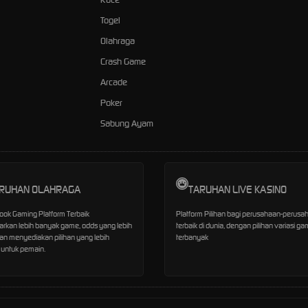
Togel
Olahraga
Crash Game
Arcade
Poker
Sabung Ayam
RUHAN OLAHRAGA
TARUHAN LIVE KASINO
ook Gaming Platform Terbaik
Platform Pilihan bagi perusahaan-perusa
kan lebih banyak game, odds yang lebih
terbaik di dunia, dengan pilihan variasi g
 dan menyediakan pilihan yang lebih
terbanyak
untuk pemain.