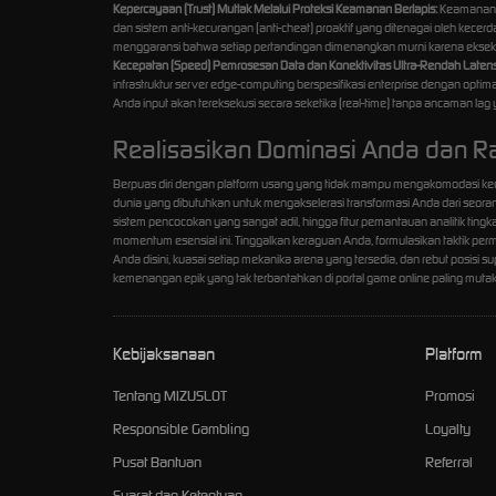
Kepercayaan (Trust) Mutlak Melalui Proteksi Keamanan Berlapis:
Keamanan as
dan sistem anti-kecurangan (anti-cheat) proaktif yang ditenagai oleh kecer
menggaransi bahwa setiap pertandingan dimenangkan murni karena eksekusi 
Kecepatan (Speed) Pemrosesan Data dan Konektivitas Ultra-Rendah Latens
infrastruktur server edge-computing berspesifikasi enterprise dengan optima
Anda input akan tereksekusi secara seketika (real-time) tanpa ancaman l
Realisasikan Dominasi Anda dan Ra
Berpuas diri dengan platform usang yang tidak mampu mengakomodasi kecep
dunia yang dibutuhkan untuk mengakselerasi transformasi Anda dari seoran
sistem pencocokan yang sangat adil, hingga fitur pemantauan analitik ting
momentum esensial ini. Tinggalkan keraguan Anda, formulasikan taktik perm
Anda disini, kuasai setiap mekanika arena yang tersedia, dan rebut posis
kemenangan epik yang tak terbantahkan di portal game online paling mutakh
Kebijaksanaan
Platform
Tentang MIZUSLOT
Promosi
Responsible Gambling
Loyalty
Pusat Bantuan
Referral
Syarat dan Ketentuan