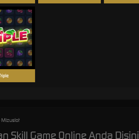
Triple
 Mizuslot
n Skill Game Online Anda Disini