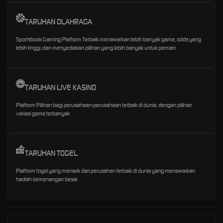
TARUHAN OLAHRAGA
Sportsbook Gaming Platform Terbaik menawarkan lebih banyak game, odds yang
lebih tinggi, dan menyediakan pilihan yang lebih banyak untuk pemain.
TARUHAN LIVE KASINO
Platform Pilihan bagi perusahaan-perusahaan terbaik di dunia, dengan pilihan
variasi game terbanyak
TARUHAN TOGEL
Platform togel yang menarik dari perusahan terbaik di dunia yang menawarkan
hadiah kemenangan besar