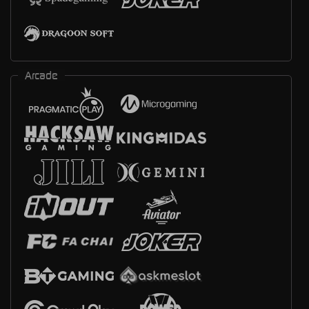
Arcade