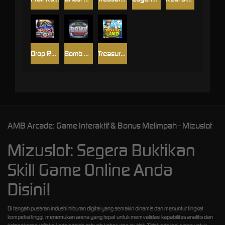
Drop Racing
Bomb Defusal
Treasure Land
AMB Arcade: Game Interaktif & Bonus Melimpah - Mizuslot
Mizuslot: Segera Buktikan
Skill Game Online Anda
Disini!
Di tengah pusaran industri hiburan digital yang semakin dinamis dan menuntut tingkat
kompetisi tinggi, menemukan arena yang tepat untuk memvalidasi kapabilitas analitis dan