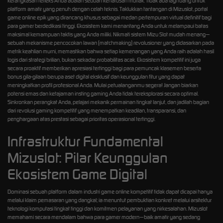
ketangkasan refleks Anda adalah sebuah keharusan mutlak. Tidak ada lagi ruang untuk
platform amatir yang penuh dengan celah teknis. Taklukkan tantangan di Mizuslot, portal
game online epik yang dirancang khusus sebagai medan pertempuran virtual definitif bagi
para gamer berdedikasi tinggi. Ekosistem kami menantang Anda untuk melampaui batas
maksimal kemampuan taktis yang Anda miliki. Nikmati sistem Mizu Slot mudah menang—
sebuah mekanisme pencocokan lawan (matchmaking) revolusioner yang didasarkan pada
metrik keahlian murni, memastikan bahwa setiap kemenangan yang Anda raih adalah hasil
logis dari strategi brilian, bukan sekadar probabilitas acak. Ekosistem kompetitif ini juga
secara proaktif memberikan apresiasi tertinggi bagi para pemuncak klasemen beserta
bonus gila-gilaan berupa aset digital eksklusif dan keunggulan fitur yang dapat
meningkatkan profil profesional Anda. Mulai petualanganmu segera! Jangan biarkan
potensi emas dan ketajaman insting gaming Anda tidak tereksplorasi secara optimal.
Sinkronkan perangkat Anda, pelajari mekanik permainan tingkat lanjut, dan jadilah bagian
dari revolusi gaming kompetitif yang menempatkan keadilan, transparansi, dan
penghargaan atas prestasi sebagai prioritas operasional tertinggi.
Infrastruktur Fundamental
Mizuslot: Pilar Keunggulan
Ekosistem Game Digital
Dominasi sebuah platform dalam industri game online kompetitif tidak dapat dicapai hanya
melalui klaim pemasaran yang dangkal; ia menuntut pembuktian konkret melalui arsitektur
teknologi komputasi tingkat tinggi dan komitmen pelayanan yang nirkesalahan. Mizuslot
memahami secara mendalam bahwa para gamer modern—baik amatir yang sedang