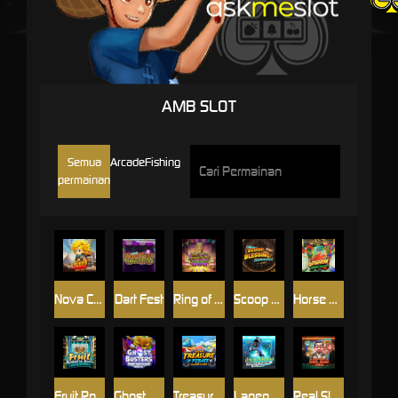
AMB SLOT
Semua
Arcade
Fishing
permainan
Nova Crash : The Legends of Power
Dart Fest
Ring of Hopeful
Scoop Blessing
Horse Racing
Fruit Roulette Slots
Ghost Busters
Treasure of Pirate
Lagend of Shooter
Real Slap