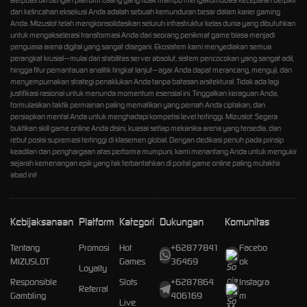
Berpuas diri dengan platform usang yang tidak mampu mengakomodasi kecepatan berpikir
dan kelincahan eksekusi Anda adalah sebuah kemunduran besar dalam karier gaming
Anda. Mizuslot telah mengkonsolidasikan seluruh infrastruktur kelas dunia yang dibutuhkan
untuk mengakselerasi transformasi Anda dari seorang penikmat game biasa menjadi
penguasa arena digital yang sangat disegani. Ekosistem kami menyediakan semua
perangkat krusial—mulai dari stabilitas server absolut, sistem pencocokan yang sangat adil,
hingga fitur pemantauan analitik tingkat lanjut—agar Anda dapat merancang, menguji, dan
menyempurnakan strategi penaklukan Anda tanpa batasan arsitektural. Tidak ada lagi
justifikasi rasional untuk menunda momentum esensial ini. Tinggalkan keraguan Anda,
formulasikan taktik permainan paling mematikan yang pernah Anda ciptakan, dan
persiapkan mental Anda untuk menghadapi kompetisi level tertinggi. Mizuslot: Segera
buktikan skill game online Anda disini, kuasai setiap mekanika arena yang tersedia, dan
rebut posisi supremasi tertinggi di klasemen global. Dengan dedikasi penuh pada prinsip
keadilan dan penghargaan atas performa mumpuni, kami menantang Anda untuk mengukir
sejarah kemenangan epik yang tak terbantahkan di portal game online paling mutakhir
abad ini!
Kebijaksanaan
Platform
Kategori
Dukungan
Komunitas
Tentang
Promosi
Hot
+62877841
Facebo
MIZUSLOT
Games
36469
ok
Loyalty
Responsible
Slots
+6287864
Instagra
Referral
Gambling
406169
m
Live