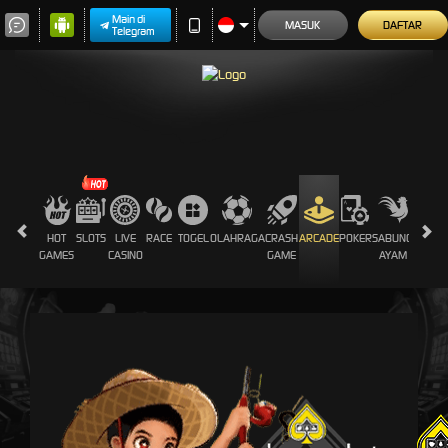
Main di
MASUK
DAFTAR
Telegram
HOT
SLOTS
LIVE
RACE
TOGEL
OLAHRAGA
CRASH
ARCADE
POKER
SABUNG
PROMO
GAMES
CASINO
GAME
AYAM