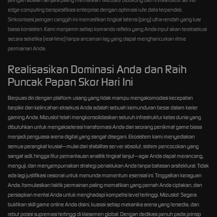
jaringan adalah senjata paling mematikan. Mizuslot didukung oleh infrastruktur server
edge-computing berspesifikasi enterprise dengan optimasi rute data terpendek.
Sinkronisasi jaringan canggih ini memastikan tingkat latensi (ping) ultra-rendah yang luar
biasa konsisten. Kami menjamin setiap komando refleks yang Anda input akan tereksekusi
secara seketika (real-time) tanpa ancaman lag yang dapat menghancurkan ritme
permainan Anda.
Realisasikan Dominasi Anda dan Raih
Puncak Papan Skor Hari Ini
Berpuas diri dengan platform usang yang tidak mampu mengakomodasi kecepatan
berpikir dan kelincahan eksekusi Anda adalah sebuah kemunduran besar dalam karier
gaming Anda. Mizuslot telah mengkonsolidasikan seluruh infrastruktur kelas dunia yang
dibutuhkan untuk mengakselerasi transformasi Anda dari seorang penikmat game biasa
menjadi penguasa arena digital yang sangat disegani. Ekosistem kami menyediakan
semua perangkat krusial—mulai dari stabilitas server absolut, sistem pencocokan yang
sangat adil, hingga fitur pemantauan analitik tingkat lanjut—agar Anda dapat merancang,
menguji, dan menyempurnakan strategi penaklukan Anda tanpa batasan arsitektural. Tidak
ada lagi justifikasi rasional untuk menunda momentum esensial ini. Tinggalkan keraguan
Anda, formulasikan taktik permainan paling mematikan yang pernah Anda ciptakan, dan
persiapkan mental Anda untuk menghadapi kompetisi level tertinggi. Mizuslot: Segera
buktikan skill game online Anda disini, kuasai setiap mekanika arena yang tersedia, dan
rebut posisi supremasi tertinggi di klasemen global. Dengan dedikasi penuh pada prinsip