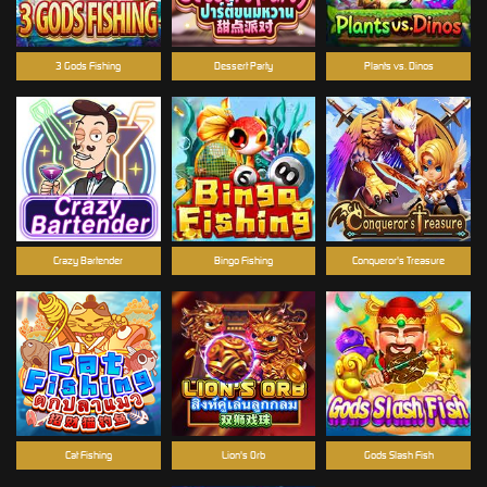
3 Gods Fishing
Dessert Party
Plants vs. Dinos
Crazy Bartender
Bingo Fishing
Conqueror's Treasure
Cat Fishing
Lion's Orb
Gods Slash Fish