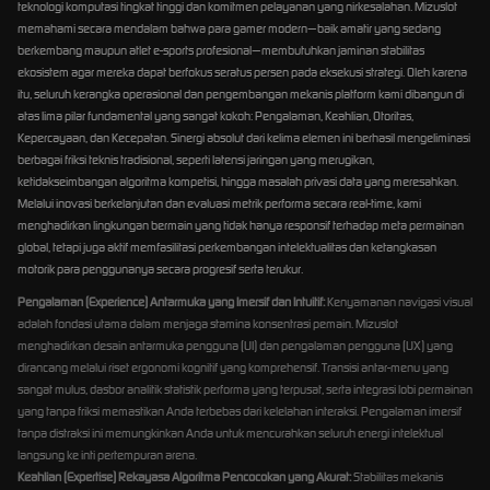
teknologi komputasi tingkat tinggi dan komitmen pelayanan yang nirkesalahan. Mizuslot
memahami secara mendalam bahwa para gamer modern—baik amatir yang sedang
berkembang maupun atlet e-sports profesional—membutuhkan jaminan stabilitas
ekosistem agar mereka dapat berfokus seratus persen pada eksekusi strategi. Oleh karena
itu, seluruh kerangka operasional dan pengembangan mekanis platform kami dibangun di
atas lima pilar fundamental yang sangat kokoh: Pengalaman, Keahlian, Otoritas,
Kepercayaan, dan Kecepatan. Sinergi absolut dari kelima elemen ini berhasil mengeliminasi
berbagai friksi teknis tradisional, seperti latensi jaringan yang merugikan,
ketidakseimbangan algoritma kompetisi, hingga masalah privasi data yang meresahkan.
Melalui inovasi berkelanjutan dan evaluasi metrik performa secara real-time, kami
menghadirkan lingkungan bermain yang tidak hanya responsif terhadap meta permainan
global, tetapi juga aktif memfasilitasi perkembangan intelektualitas dan ketangkasan
motorik para penggunanya secara progresif serta terukur.
Pengalaman (Experience) Antarmuka yang Imersif dan Intuitif:
Kenyamanan navigasi visual
adalah fondasi utama dalam menjaga stamina konsentrasi pemain. Mizuslot
menghadirkan desain antarmuka pengguna (UI) dan pengalaman pengguna (UX) yang
dirancang melalui riset ergonomi kognitif yang komprehensif. Transisi antar-menu yang
sangat mulus, dasbor analitik statistik performa yang terpusat, serta integrasi lobi permainan
yang tanpa friksi memastikan Anda terbebas dari kelelahan interaksi. Pengalaman imersif
tanpa distraksi ini memungkinkan Anda untuk mencurahkan seluruh energi intelektual
langsung ke inti pertempuran arena.
Keahlian (Expertise) Rekayasa Algoritma Pencocokan yang Akurat:
Stabilitas mekanis