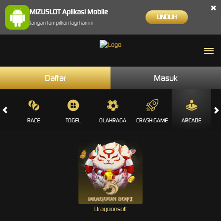
×
MIZUSLOT Aplikasi Mobile
UNDUH
Jangan tampilkan lagi hari ini
Daftar
Masuk
SINO
RACE
TOGEL
OLAHRAGA
CRASH GAME
ARCADE
Dragoonsoft