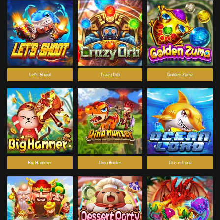
Let's Shoot
Crazy Orb
Golden Zuma
Big Hammer
Dino Hunter
Ocean Lord