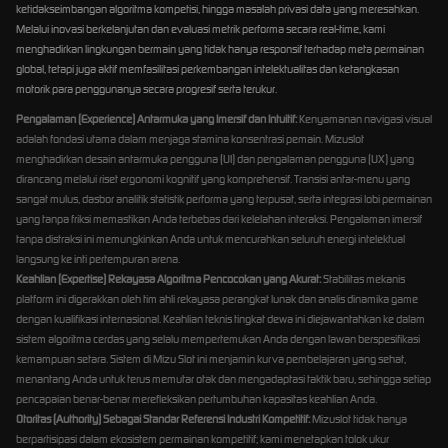
ketidakseimbangan algoritma kompetisi, hingga masalah privasi data yang meresahkan.
Melalui inovasi berkelanjutan dan evaluasi metrik performa secara real-time, kami
menghadirkan lingkungan bermain yang tidak hanya responsif terhadap meta permainan
global, tetapi juga aktif memfasilitasi perkembangan intelektualitas dan ketangkasan
motorik para penggunanya secara progresif serta terukur.
Pengalaman (Experience) Antarmuka yang Imersif dan Intuitif:
Kenyamanan navigasi visual
adalah fondasi utama dalam menjaga stamina konsentrasi pemain. Mizuslot
menghadirkan desain antarmuka pengguna (UI) dan pengalaman pengguna (UX) yang
dirancang melalui riset ergonomi kognitif yang komprehensif. Transisi antar-menu yang
sangat mulus, dasbor analitik statistik performa yang terpusat, serta integrasi lobi permainan
yang tanpa friksi memastikan Anda terbebas dari kelelahan interaksi. Pengalaman imersif
tanpa distraksi ini memungkinkan Anda untuk mencurahkan seluruh energi intelektual
langsung ke inti pertempuran arena.
Keahlian (Expertise) Rekayasa Algoritma Pencocokan yang Akurat:
Stabilitas mekanis
platform ini digerakkan oleh tim ahli rekayasa perangkat lunak dan analis dinamika game
dengan kualifikasi internasional. Keahlian teknis tingkat dewa ini diejawantahkan ke dalam
sistem algoritma cerdas yang selalu mempertemukan Anda dengan lawan berspesifikasi
kemampuan setara. Sistem di Mizu Slot ini menjamin kurva pembelajaran yang sehat,
menantang Anda untuk terus memutar otak dan mengadaptasi taktik baru, sehingga setiap
pencapaian benar-benar merefleksikan pertumbuhan kapasitas keahlian Anda.
Otoritas (Authority) Sebagai Standar Referensi Industri Kompetitif:
Mizuslot tidak hanya
berpartisipasi dalam ekosistem permainan kompetitif; kami menetapkan tolok ukur