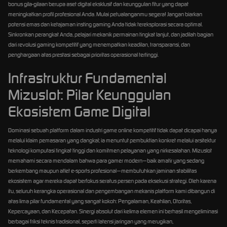
bonus gila-gilaan berupa aset digital eksklusif dan keunggulan fitur yang dapat
meningkatkan profil profesional Anda. Mulai petualanganmu segera! Jangan biarkan
potensi emas dan ketajaman insting gaming Anda tidak tereksplorasi secara optimal.
Sinkronkan perangkat Anda, pelajari mekanik permainan tingkat lanjut, dan jadilah bagian
dari revolusi gaming kompetitif yang menempatkan keadilan, transparansi, dan
penghargaan atas prestasi sebagai prioritas operasional tertinggi.
Infrastruktur Fundamental
Mizuslot: Pilar Keunggulan
Ekosistem Game Digital
Dominasi sebuah platform dalam industri game online kompetitif tidak dapat dicapai hanya
melalui klaim pemasaran yang dangkal; ia menuntut pembuktian konkret melalui arsitektur
teknologi komputasi tingkat tinggi dan komitmen pelayanan yang nirkesalahan. Mizuslot
memahami secara mendalam bahwa para gamer modern—baik amatir yang sedang
berkembang maupun atlet e-sports profesional—membutuhkan jaminan stabilitas
ekosistem agar mereka dapat berfokus seratus persen pada eksekusi strategi. Oleh karena
itu, seluruh kerangka operasional dan pengembangan mekanis platform kami dibangun di
atas lima pilar fundamental yang sangat kokoh: Pengalaman, Keahlian, Otoritas,
Kepercayaan, dan Kecepatan. Sinergi absolut dari kelima elemen ini berhasil mengeliminasi
berbagai friksi teknis tradisional, seperti latensi jaringan yang merugikan,