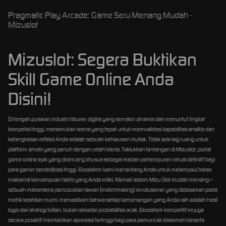
Pragmatic Play Arcade: Game Seru Menang Mudah -
Mizuslot
Mizuslot: Segera Buktikan
Skill Game Online Anda
Disini!
Di tengah pusaran industri hiburan digital yang semakin dinamis dan menuntut tingkat
kompetisi tinggi, menemukan arena yang tepat untuk memvalidasi kapabilitas analitis dan
ketangkasan refleks Anda adalah sebuah keharusan mutlak. Tidak ada lagi ruang untuk
platform amatir yang penuh dengan celah teknis. Taklukkan tantangan di Mizuslot, portal
game online epik yang dirancang khusus sebagai medan pertempuran virtual definitif bagi
para gamer berdedikasi tinggi. Ekosistem kami menantang Anda untuk melampaui batas
maksimal kemampuan taktis yang Anda miliki. Nikmati sistem Mizu Slot mudah menang—
sebuah mekanisme pencocokan lawan (matchmaking) revolusioner yang didasarkan pada
metrik keahlian murni, memastikan bahwa setiap kemenangan yang Anda raih adalah hasil
logis dari strategi brilian, bukan sekadar probabilitas acak. Ekosistem kompetitif ini juga
secara proaktif memberikan apresiasi tertinggi bagi para pemuncak klasemen beserta