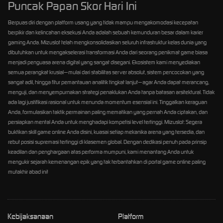
Puncak Papan Skor Hari Ini
Berpuas diri dengan platform usang yang tidak mampu mengakomodasi kecepatan
berpikir dan kelincahan eksekusi Anda adalah sebuah kemunduran besar dalam karier
gaming Anda. Mizuslot telah mengkonsolidasikan seluruh infrastruktur kelas dunia yang
dibutuhkan untuk mengakselerasi transformasi Anda dari seorang penikmat game biasa
menjadi penguasa arena digital yang sangat disegani. Ekosistem kami menyediakan
semua perangkat krusial—mulai dari stabilitas server absolut, sistem pencocokan yang
sangat adil, hingga fitur pemantauan analitik tingkat lanjut—agar Anda dapat merancang,
menguji, dan menyempurnakan strategi penaklukan Anda tanpa batasan arsitektural. Tidak
ada lagi justifikasi rasional untuk menunda momentum esensial ini. Tinggalkan keraguan
Anda, formulasikan taktik permainan paling mematikan yang pernah Anda ciptakan, dan
persiapkan mental Anda untuk menghadapi kompetisi level tertinggi. Mizuslot: Segera
buktikan skill game online Anda disini, kuasai setiap mekanika arena yang tersedia, dan
rebut posisi supremasi tertinggi di klasemen global. Dengan dedikasi penuh pada prinsip
keadilan dan penghargaan atas performa mumpuni, kami menantang Anda untuk
mengukir sejarah kemenangan epik yang tak terbantahkan di portal game online paling
mutakhir abad ini!
Kebijaksanaan
Platform