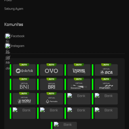
Poker
Sabung Ayam
Komunitas
Facebook
Instagram