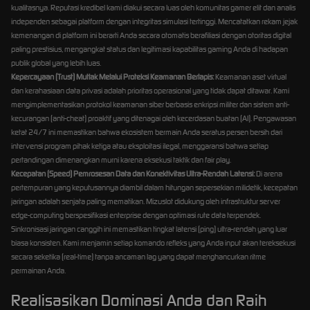
kualitasnya. Reputasi kredibel kami diakui secara luas oleh komunitas gamer elit dan analis
independen sebagai platform dengan integritas simulasi tertinggi. Mencatatkan rekam jejak
kemenangan di platform ini berarti Anda secara otomatis berafiliasi dengan otoritas digital
paling prestisius, mengangkat status dan legitimasi kapabilitas gaming Anda di hadapan
publik global yang lebih luas.
Kepercayaan (Trust) Mutlak Melalui Proteksi Keamanan Berlapis:
Keamanan aset virtual
dan kerahasiaan data privasi adalah prioritas operasional yang tidak dapat ditawar. Kami
mengimplementasikan protokol keamanan siber berbasis enkripsi militer dan sistem anti-
kecurangan (anti-cheat) proaktif yang ditenagai oleh kecerdasan buatan (AI). Pengawasan
ketat 24/7 ini memastikan bahwa ekosistem bermain Anda seratus persen bersih dari
intervensi program pihak ketiga atau eksploitasi ilegal, menggaransi bahwa setiap
pertandingan dimenangkan murni karena eksekusi taktik dan fair play.
Kecepatan (Speed) Pemrosesan Data dan Konektivitas Ultra-Rendah Latensi:
Di arena
pertempuran yang keputusannya diambil dalam hitungan sepersekian milidetik, kecepatan
jaringan adalah senjata paling mematikan. Mizuslot didukung oleh infrastruktur server
edge-computing berspesifikasi enterprise dengan optimasi rute data terpendek.
Sinkronisasi jaringan canggih ini memastikan tingkat latensi (ping) ultra-rendah yang luar
biasa konsisten. Kami menjamin setiap komando refleks yang Anda input akan tereksekusi
secara seketika (real-time) tanpa ancaman lag yang dapat menghancurkan ritme
permainan Anda.
Realisasikan Dominasi Anda dan Raih