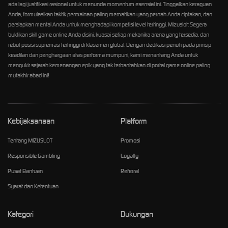
ada lagi justifikasi rasional untuk menunda momentum esensial ini. Tinggalkan keraguan
Anda, formulasikan taktik permainan paling mematikan yang pernah Anda ciptakan, dan
persiapkan mental Anda untuk menghadapi kompetisi level tertinggi. Mizuslot: Segera
buktikan skill game online Anda disini, kuasai setiap mekanika arena yang tersedia, dan
rebut posisi supremasi tertinggi di klasemen global. Dengan dedikasi penuh pada prinsip
keadilan dan penghargaan atas performa mumpuni, kami menantang Anda untuk
mengukir sejarah kemenangan epik yang tak terbantahkan di portal game online paling
mutakhir abad ini!
Kebijaksanaan
Platform
Tentang MIZUSLOT
Promosi
Responsible Gambling
Loyalty
Pusat Bantuan
Referral
Syarat dan Ketentuan
Kategori
Dukungan