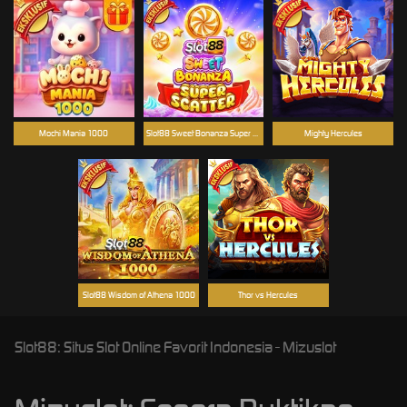
Mochi Mania 1000
Slot88 Sweet Bonanza Super Scatter
Mighty Hercules
Slot88 Wisdom of Athena 1000
Thor vs Hercules
Slot88: Situs Slot Online Favorit Indonesia - Mizuslot