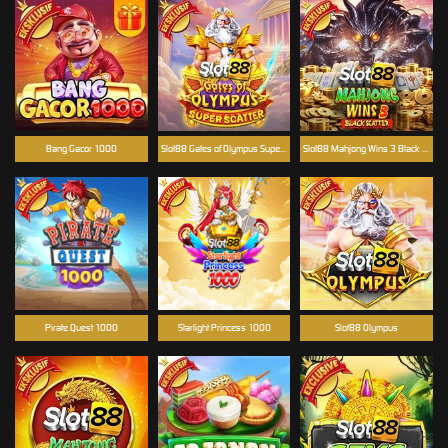
Bang Gacor 1000
Slot88 Gates of Olympus Super Scatter
Slot88 Mahjong Wins 3 Black Scatter
Pirate Quest 1000
Starlight Princess 1000
Slot88 Olympus