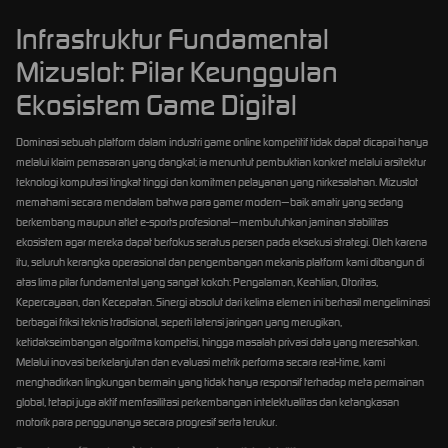
Infrastruktur Fundamental
Mizuslot: Pilar Keunggulan
Ekosistem Game Digital
Dominasi sebuah platform dalam industri game online kompetitif tidak dapat dicapai hanya
melalui klaim pemasaran yang dangkal; ia menuntut pembuktian konkret melalui arsitektur
teknologi komputasi tingkat tinggi dan komitmen pelayanan yang nirkesalahan. Mizuslot
memahami secara mendalam bahwa para gamer modern—baik amatir yang sedang
berkembang maupun atlet e-sports profesional—membutuhkan jaminan stabilitas
ekosistem agar mereka dapat berfokus seratus persen pada eksekusi strategi. Oleh karena
itu, seluruh kerangka operasional dan pengembangan mekanis platform kami dibangun di
atas lima pilar fundamental yang sangat kokoh: Pengalaman, Keahlian, Otoritas,
Kepercayaan, dan Kecepatan. Sinergi absolut dari kelima elemen ini berhasil mengeliminasi
berbagai friksi teknis tradisional, seperti latensi jaringan yang merugikan,
ketidakseimbangan algoritma kompetisi, hingga masalah privasi data yang meresahkan.
Melalui inovasi berkelanjutan dan evaluasi metrik performa secara real-time, kami
menghadirkan lingkungan bermain yang tidak hanya responsif terhadap meta permainan
global, tetapi juga aktif memfasilitasi perkembangan intelektualitas dan ketangkasan
motorik para penggunanya secara progresif serta terukur.