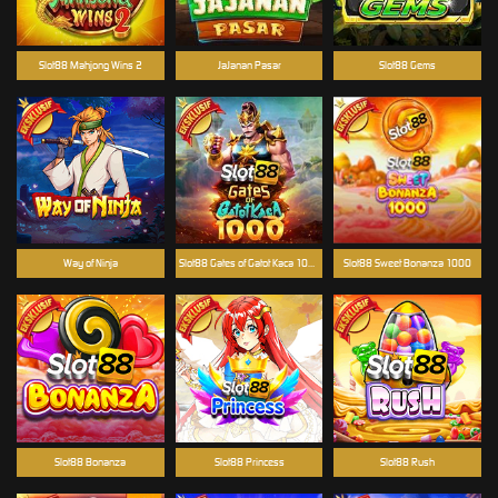
Slot88 Mahjong Wins 2
JaJanan Pasar
Slot88 Gems
Way of Ninja
Slot88 Gates of Gatot Kaca 1000
Slot88 Sweet Bonanza 1000
Slot88 Bonanza
Slot88 Princess
Slot88 Rush