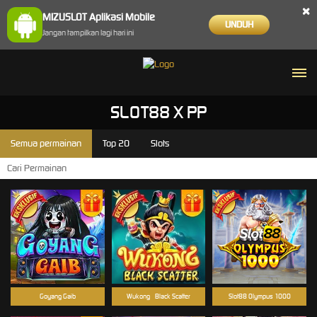
×
MIZUSLOT Aplikasi Mobile
UNDUH
Jangan tampilkan lagi hari ini
SLOT88 X PP
Semua permainan
Top 20
Slots
Goyang Gaib
Wukong - Black Scatter
Slot88 Olympus 1000